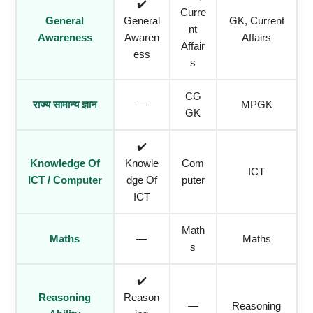
✔️
Curre
General
General
GK, Current
Nt
Awareness
Awaren
Affairs
Affair
Ess
S
CG
राज्य सामान्य ज्ञान
—
MPGK
GK
✔️
Knowledge Of
Knowle
Com
ICT
ICT / Computer
Dge Of
Puter
ICT
Math
Maths
—
Maths
S
✔️
Reasoning
Reason
—
Reasoning