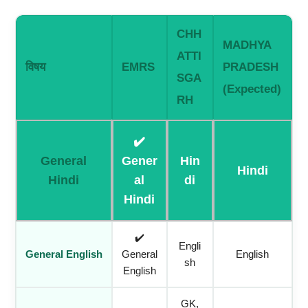
CHH
MADHYA
ATTI
विषय
EMRS
PRADESH
SGA
(Expected)
RH
✔️
General
Gener
Hin
Hindi
Hindi
Al
Di
Hindi
✔️
Engli
General English
General
English
Sh
English
GK,