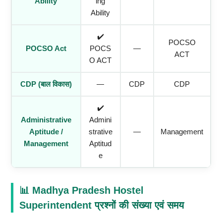
Ability
Ing
Ability
✔️
POCSO
POCSO Act
POCS
—
ACT
O ACT
CDP (बाल विकास)
—
CDP
CDP
✔️
Administrative
Admini
Aptitude /
Strative
—
Management
Management
Aptitud
E
📊 Madhya Pradesh Hostel
Superintendent
प्रश्नों की संख्या एवं समय