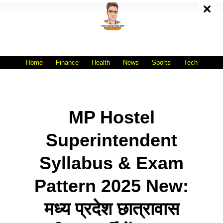
Skip
To
Content
All India No.1 Job Portal Site
WWW.VACANCYXYZ.COM
Home
Finance
Health
News
Sports
Tech
MP Hostel
Superintendent
Syllabus & Exam
Pattern 2025 New:
मध्य प्रदेश छात्रावास