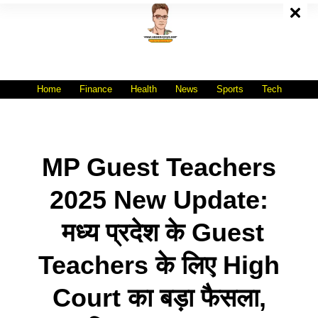
Skip
To
Content
All India No.1 Job Portal Site
WWW.VACANCYXYZ.COM
Home
Finance
Health
News
Sports
Tech
MP Guest Teachers
2025 New Update:
मध्य प्रदेश के Guest
Teachers के लिए High
Court का बड़ा फैसला,