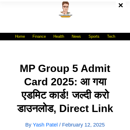
Skip
To
Content
All India No.1 Job Portal Site
WWW.VACANCYXYZ.COM
Home
Finance
Health
News
Sports
Tech
MP Group 5 Admit
Card 2025: आ गया
एडमिट कार्ड! जल्दी करो
डाउनलोड, Direct Link
By
Yash Patel
/
February 12, 2025