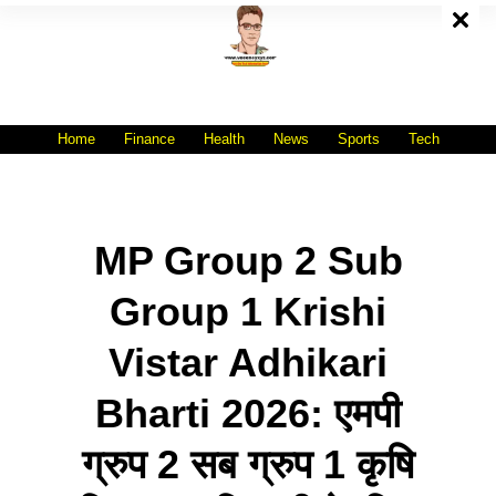
Skip
To
Content
All India No.1 Job Portal Site
WWW.VACANCYXYZ.COM
Home
Finance
Health
News
Sports
Tech
MP Group 2 Sub
Group 1 Krishi
Vistar Adhikari
Bharti 2026: एमपी
ग्रुप 2 सब ग्रुप 1 कृषि