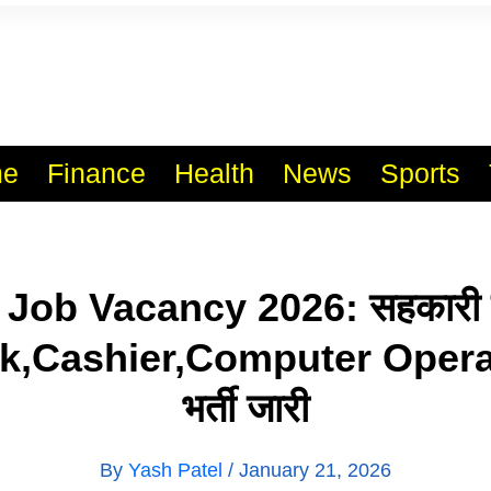
l India No.1 Job Portal Sit
WWW.VACANCYXYZ.COM
e
Finance
Health
News
Sports
ob Vacancy 2026: सहकारी बैं
erk,Cashier,Computer Operat
भर्ती जारी
By
Yash Patel
/
January 21, 2026