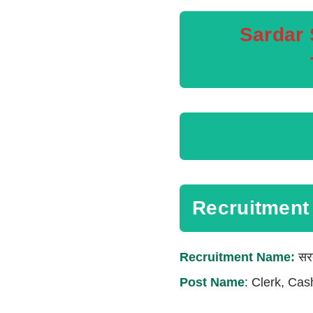
Sardar 
Recruitment 
Recruitment Name:
सरद
Post Name
: Clerk, Ca