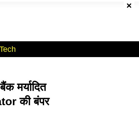
e
Tech
क मर्यादित
or की बंपर