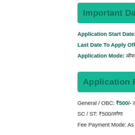
Important D
Application Start Date
Last Date To Apply Off
Application Mode:
ऑफ
Application 
General / OBC:
₹500/-
ल
SC / ST: ₹500/लगेगा
Fee Payment Mode: As P