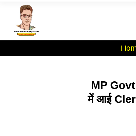
Skip
To
Al
Content
Hom
MP Govt J
में आई Cl