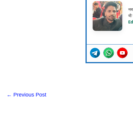
नमस
भी 
Ed
←
Previous Post