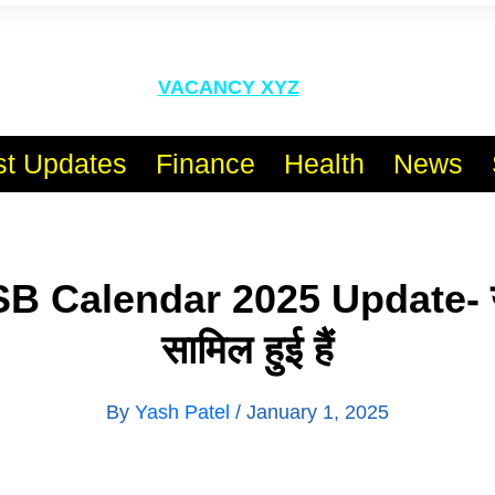
l India No.1 Job Portal Sit
VACANCY XYZ
st Updates
Finance
Health
News
 Calendar 2025 Update- ये 
सामिल हुई हैं
By
Yash Patel
/
January 1, 2025