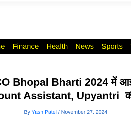
l India No.1 Job Portal Sit
WWW.VACANCYXYZ.COM
e
Finance
Health
News
Sports
 Bhopal Bharti 2024 में आई
unt Assistant, Upyantri की 
By
Yash Patel
/
November 27, 2024