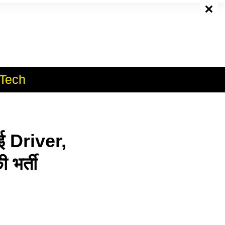
e
Tech
 Driver,
भर्ती