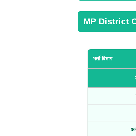
MP District
भर्ती विभाग
आव