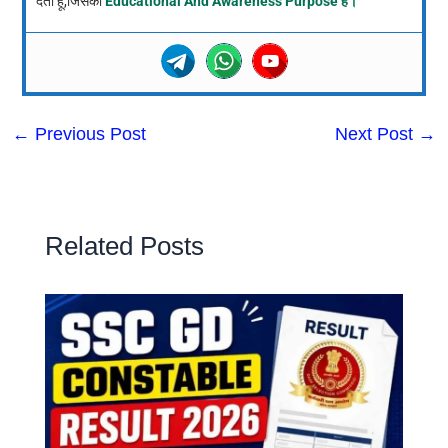
देता हूं,जिसका
Educational And Awareness Purpose है।
←
Previous Post
Next Post
→
Related Posts