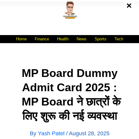
Skip
To
Content
All India No.1 Job Portal Site
WWW.VACANCYXYZ.COM
Home
Finance
Health
News
Sports
Tech
MP Board Dummy
Admit Card 2025 :
MP Board ने छात्रों के
लिए शुरू की नई व्यवस्था
By
Yash Patel
/
August 28, 2025