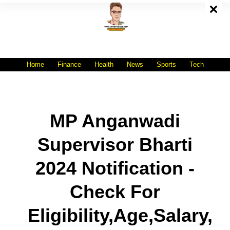
Skip
To
Content
All India No.1 Job Portal Site
WWW.VACANCYXYZ.COM
Home
Finance
Health
News
Sports
Tech
MP Anganwadi
Supervisor Bharti
2024 Notification -
Check For
Eligibility,Age,Salary,