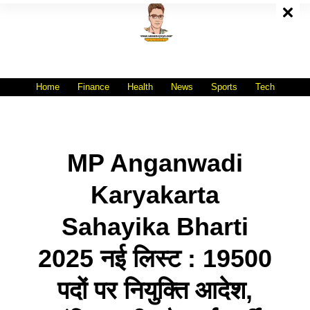
Skip
To
Content
All India No.1 Job Portal Site
WWW.VACANCYXYZ.COM
Home
Finance
Health
News
Sports
Tech
MP Anganwadi
Karyakarta
Sahayika Bharti
2025 नई लिस्ट : 19500
पदों पर नियुक्ति आदेश,