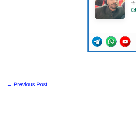
भी 
Ed
←
Previous Post