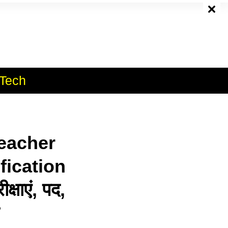
e
Tech
eacher
fication
षाएं, पद,