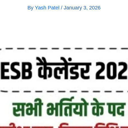
By
Yash Patel
/
January 3, 2026