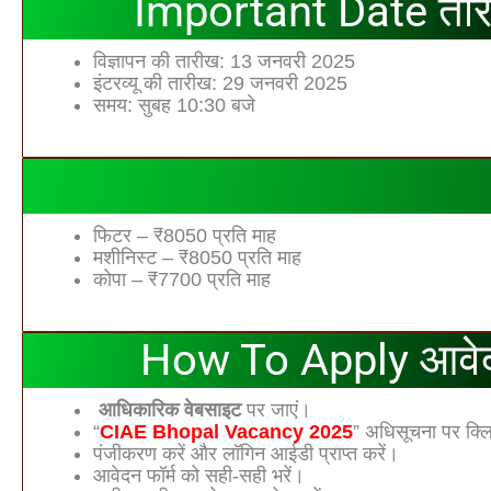
Important Date ता
विज्ञापन की तारीख: 13 जनवरी 2025
इंटरव्यू की तारीख: 29 जनवरी 2025
समय: सुबह 10:30 बजे
फिटर – ₹8050 प्रति माह
मशीनिस्‍ट – ₹8050 प्रति माह
कोपा – ₹7700 प्रति माह
How To Apply आवे
आधिकारिक वेबसाइट
पर जाएं।
“
CIAE Bhopal Vacancy 2025
” अधिसूचना पर क्ल
पंजीकरण करें और लॉगिन आईडी प्राप्त करें।
आवेदन फॉर्म को सही-सही भरें।