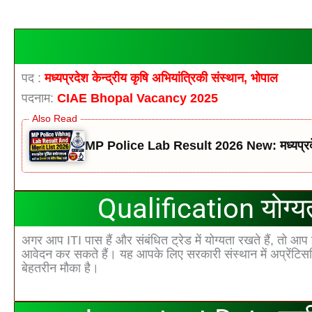
पद :
मध्‍यप्रदेश केन्‍द्रीय कृषि अभियांत्रिकी संस्‍थान, भोपाल
पदनाम:
CIAE Bhopal Vacancy 2025
MP Police Lab Result 2026 New: मध्यप्रदेश 
Qualification योग्य
अगर आप ITI पास हैं और संबंधित ट्रेड में योग्‍यता रखते हैं, तो आप
आवेदन कर सकते हैं। यह आपके लिए सरकारी संस्‍थान में अप्रेंटि
बेहतरीन मौका है।