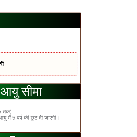
री
आयु सीमा
5 तक)
ं 5 वर्ष की छूट दी जाएगी।