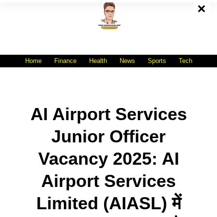
Skip
To
Content
All India No.1 Job Portal Site
WWW.VACANCYXYZ.COM
Home
Finance
Health
News
Sports
Tech
AI Airport Services
Junior Officer
Vacancy 2025: AI
Airport Services
Limited (AIASL) में