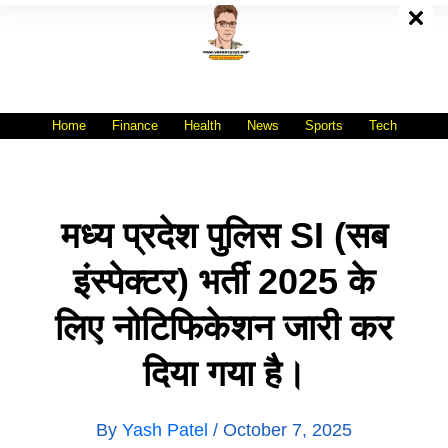
Skip
To
Content
All India No.1 Job Portal Site
WWW.VACANCYXYZ.COM
Home
Finance
Health
News
Sports
Tech
मध्य प्रदेश पुलिस SI (सब
इंस्पेक्टर) भर्ती 2025 के
लिए नोटिफिकेशन जारी कर
दिया गया है।
By
Yash Patel
/
October 7, 2025